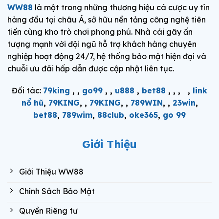
WW88
là một trong những thương hiệu cá cược uy tín
hàng đầu tại châu Á, sở hữu nền tảng công nghệ tiên
tiến cùng kho trò chơi phong phú. Nhà cái gây ấn
tượng mạnh với đội ngũ hỗ trợ khách hàng chuyên
nghiệp hoạt động 24/7, hệ thống bảo mật hiện đại và
chuỗi ưu đãi hấp dẫn được cập nhật liên tục.
Đối tác:
79king
, ,
go99
, ,
u888
,
bet88
, , ,
,
link
nổ hũ
,
79KING
, ,
79KING
, ,
789WIN
, ,
23win
,
bet88
,
789wim
,
88club
,
oke365
,
go 99
Giới Thiệu
Giới Thiệu WW88
Chính Sách Bảo Mật
Quyền Riêng tư