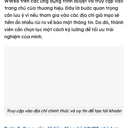
WW88 trên các ứng dụng trình duyệt và truy cập vào
trang chủ của thương hiệu. Đây là bước quan trọng
cần lưu ý vì nếu tham gia vào các địa chỉ giả mạo sẽ
tiềm ẩn nhiều rủi ro về bảo mật thông tin. Do đó, thành
viên cần chọn lọc một cách kỹ lưỡng để tối ưu trải
nghiệm của mình.
Truy cập vào địa chỉ chính thức và uy tín để tạo tài khoản