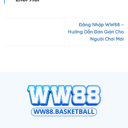
Đăng Nhập WW88 –
Hướng Dẫn Đơn Giản Cho
Người Chơi Mới