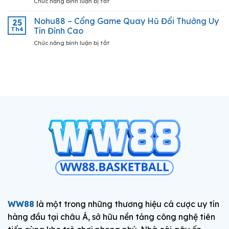
Chức năng bình luận bị tắt
ở
WW88
Chinh
Đá
Trải
Phục
Gà
Nohu88 – Cổng Game Quay Hũ Đổi Thưởng Uy
Nghiệm
25
Cảm
Thomo
Cực
Th4
Tín Đỉnh Cao
Xúc
–
Kỳ
Chức năng bình luận bị tắt
ở
Vô
Kịch
Nohu88
Vàn
Tính
–
Trận
Tại
Cổng
Đấu
Trang
Game
Hấp
Quay
Dẫn
Hũ
Đang
Đổi
Chờ
Thưởng
Đợi
Uy
Tín
Đỉnh
Cao
WW88
là một trong những thương hiệu cá cược uy tín
hàng đầu tại châu Á, sở hữu nền tảng công nghệ tiên