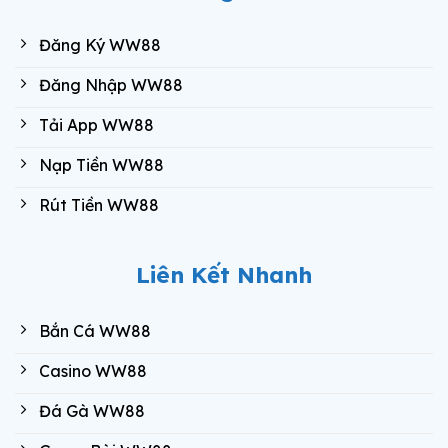
Đăng Ký WW88
Đăng Nhập WW88
Tải App WW88
Nạp Tiền WW88
Rút Tiền WW88
Liên Kết Nhanh
Bắn Cá WW88
Casino WW88
Đá Gà WW88