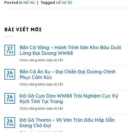
Posted in
Nổ Hũ
|
Tagged
nổ hũ 52
BÀI VIẾT MỚI
Bắn Cá Vàng – Hành Trình Săn Kho Báu Dưới
27
Th4
Lòng Đại Dương WW88
Chức năng bình luận bị tắt
ở
Bắn
Cá
Bắn Cá Ăn Xu – Đại Chiến Đại Dương Chinh
26
Vàng
Th4
Phục Cảm Xúc
–
Chức năng bình luận bị tắt
ở
Hành
Bắn
Trình
Cá
Đá Gà Cựa Dao WW88 Trải Nghiệm Cực Kỳ
Săn
26
Ăn
Kho
Th4
Kịch Tính Tại Trang
Xu
Báu
Chức năng bình luận bị tắt
ở
–
Dưới
Đá
Đại
Lòng
Gà
Đá Gà Thomo – Vô Vàn Trận Đấu Hấp Dẫn
Chiến
26
Đại
Cựa
Đại
Th4
Đang Chờ Đợi
Dương
Dao
Dương
WW88