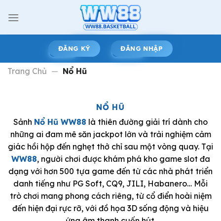
Skip
to
content
ĐĂNG KÝ
ĐĂNG NHẬP
Trang Chủ
—
Nổ Hũ
NỔ HŨ
Sảnh
Nổ Hũ WW88
là thiên đường giải trí dành cho
những ai đam mê săn jackpot lớn và trải nghiệm cảm
giác hồi hộp đến nghẹt thở chỉ sau một vòng quay. Tại
WW88
, người chơi được khám phá kho game slot đa
dạng với hơn 500 tựa game đến từ các nhà phát triển
danh tiếng như PG Soft, CQ9, JILI, Habanero… Mỗi
trò chơi mang phong cách riêng, từ cổ điển hoài niệm
đến hiện đại rực rỡ, với đồ họa 3D sống động và hiệu
ứng âm thanh cuốn hút.