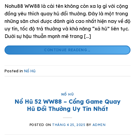
Nohu88 WW88 là cái tên không còn xa lạ gì với cộng
đồng yêu thích quay hũ đổi thưởng. Đây là một trong
những sân chơi được đánh giá cao nhất hiện nay về độ
uy tín, tốc độ trả thưởng và khả năng “xả hũ” liên tục.
Dưới sự hậu thuẫn mạnh mẽ trang […]
CONTINUE READING
→
Posted in
Nổ Hũ
NỔ HŨ
Nổ Hũ 52 WW88 – Cổng Game Quay
Hũ Đổi Thưởng Uy Tín Nhất
POSTED ON
THÁNG 4 25, 2025
BY
ADMIN