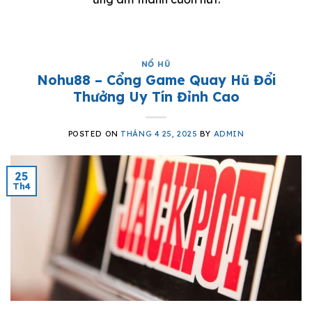
NỔ HŨ
Nohu88 – Cổng Game Quay Hũ Đổi
Thưởng Uy Tín Đỉnh Cao
POSTED ON
THÁNG 4 25, 2025
BY
ADMIN
25
Th4