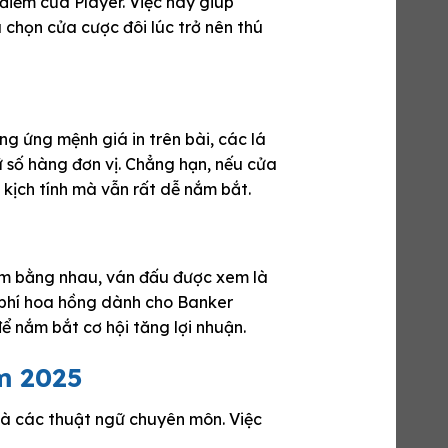
 điểm của Player. Việc này giúp
a chọn cửa cược đôi lúc trở nên thú
ơng ứng mệnh giá in trên bài, các lá
chữ số hàng đơn vị. Chẳng hạn, nếu cửa
 kịch tính mà vẫn rất dễ nắm bắt.
iểm bằng nhau, ván đấu được xem là
g phí hoa hồng dành cho Banker
ể nắm bắt cơ hội tăng lợi nhuận.
m 2025
 là các thuật ngữ chuyên môn. Việc