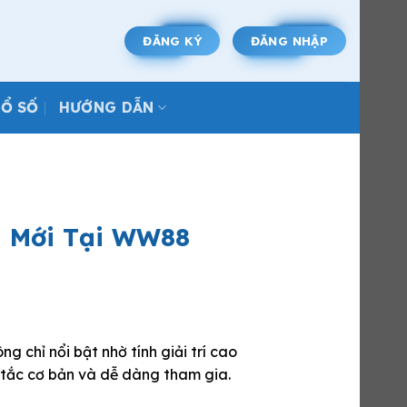
ĐĂNG KÝ
ĐĂNG NHẬP
Ổ SỐ
HƯỚNG DẪN
i Mới Tại WW88
g chỉ nổi bật nhờ tính giải trí cao
tắc cơ bản và dễ dàng tham gia.