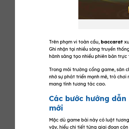
Trên phạm vi toàn cầu,
baccarat
xu
Ghi nhận tại nhiều sòng truyền thốn
hành sáng tạo nhiều phiên bản trực
Trong môi trường cổng game, sân ch
nhờ sự phát triển mạnh mẽ, trò chơ
mang tính tương tác cao.
Các bước hướng dẫn 
mới
Mặc dù game bài này có luật tương 
vậy, hiểu chi tiết từng giai đoạn cò