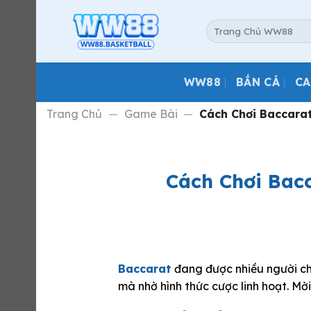
Skip
to
content
WW88
BẮN CÁ
CA
Trang Chủ
—
Game Bài
—
Cách Chơi Baccara
Cách Chơi Bac
Baccarat
đang được nhiều người chơi
mà nhờ hình thức cược linh hoạt. M