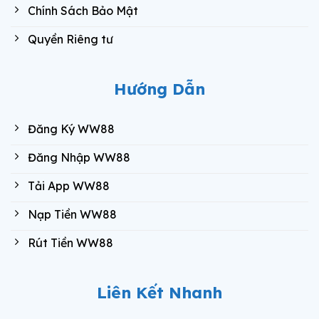
Chính Sách Bảo Mật
Quyền Riêng tư
Hướng Dẫn
Đăng Ký WW88
Đăng Nhập WW88
Tải App WW88
Nạp Tiền WW88
Rút Tiền WW88
Liên Kết Nhanh