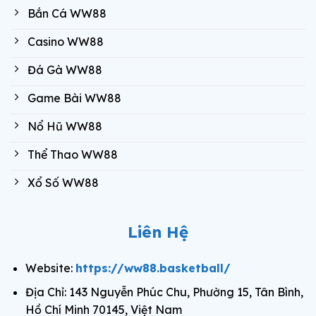
Bắn Cá WW88
Casino WW88
Đá Gà WW88
Game Bài WW88
Nổ Hũ WW88
Thể Thao WW88
Xổ Số WW88
Liên Hệ
Website:
https://ww88.basketball/
Địa Chỉ: 143 Nguyễn Phúc Chu, Phường 15, Tân Bình,
Hồ Chí Minh 70145, Việt Nam