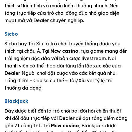
thích sự kịch tính và muốn kiếm thưởng nhanh. Nền
tảng trực tiếp của trò chơi đông đúc nhờ giao diện
mượt mà và Dealer chuyên nghiệp.
Sicbo
Sicbo hay Tài Xỉu là trò chơi truyền thống được yêu
thích tại châu Á. Tại
Mcw casino
, tựa game mang đến
trải nghiệm độc đáo với bàn cược livestream. Nơi
thành viên có thể theo dõi từng lần lắc xúc xắc của
Dealer. Người chơi đặt cược vào các kết quả như:
Tổng điểm – Cặp số cụ thể – Tài/Xỉu với tỷ lệ trả
thưởng đa dạng.
Blackjack
Đây được biết đến là trò chơi bài đòi hỏi chiến thuật
khi đối đầu trực tiếp với Dealer để đạt tổng điểm càng
gần 21 càng tốt.
Tại
Mcw casino
, Blackjack được