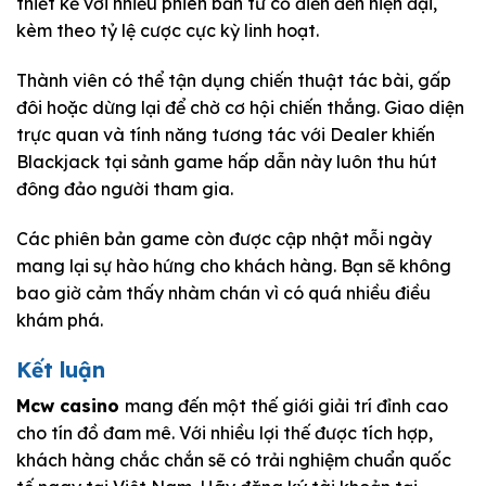
thiết kế với nhiều phiên bản từ cổ điển đến hiện đại,
kèm theo tỷ lệ cược cực kỳ linh hoạt.
Thành viên có thể tận dụng chiến thuật tác bài, gấp
đôi hoặc dừng lại để chờ cơ hội chiến thắng. Giao diện
trực quan và tính năng tương tác với Dealer khiến
Blackjack tại sảnh game hấp dẫn này luôn thu hút
đông đảo người tham gia.
Các phiên bản game còn được cập nhật mỗi ngày
mang lại sự hào hứng cho khách hàng. Bạn sẽ không
bao giờ cảm thấy nhàm chán vì có quá nhiều điều
khám phá.
Kết luận
Mcw casino
mang đến một thế giới giải trí đỉnh cao
cho tín đồ đam mê. Với nhiều lợi thế được tích hợp,
khách hàng chắc chắn sẽ có
trải nghiệm chuẩn quốc