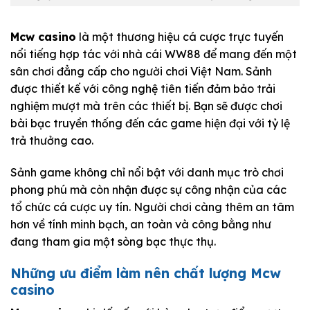
Mcw casino
là một thương hiệu cá cược trực tuyến
nổi tiếng hợp tác với nhà cái WW88 để mang đến một
sân chơi đẳng cấp cho người chơi Việt Nam. Sảnh
được thiết kế với công nghệ tiên tiến đảm bảo trải
nghiệm mượt mà trên các thiết bị. Bạn sẽ được chơi
bài bạc truyền thống đến các game hiện đại với tỷ lệ
trả thưởng cao.
Sảnh game không chỉ nổi bật với danh mục trò chơi
phong phú mà còn nhận được sự công nhận của các
tổ chức cá cược uy tín. Người chơi càng thêm an tâm
hơn về tính minh bạch, an toàn và công bằng như
đang tham gia một sòng bạc thực thụ.
Những ưu điểm làm nên chất lượng Mcw
casino