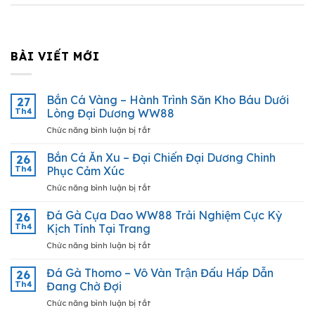
BÀI VIẾT MỚI
Bắn Cá Vàng – Hành Trình Săn Kho Báu Dưới
27
Th4
Lòng Đại Dương WW88
Chức năng bình luận bị tắt
ở
Bắn
Cá
Bắn Cá Ăn Xu – Đại Chiến Đại Dương Chinh
26
Vàng
Th4
Phục Cảm Xúc
–
Chức năng bình luận bị tắt
ở
Hành
Bắn
Trình
Cá
Đá Gà Cựa Dao WW88 Trải Nghiệm Cực Kỳ
Săn
26
Ăn
Kho
Th4
Kịch Tính Tại Trang
Xu
Báu
Chức năng bình luận bị tắt
ở
–
Dưới
Đá
Đại
Lòng
Gà
Đá Gà Thomo – Vô Vàn Trận Đấu Hấp Dẫn
Chiến
26
Đại
Cựa
Đại
Th4
Đang Chờ Đợi
Dương
Dao
Dương
WW88
Chức năng bình luận bị tắt
ở
WW88
Chinh