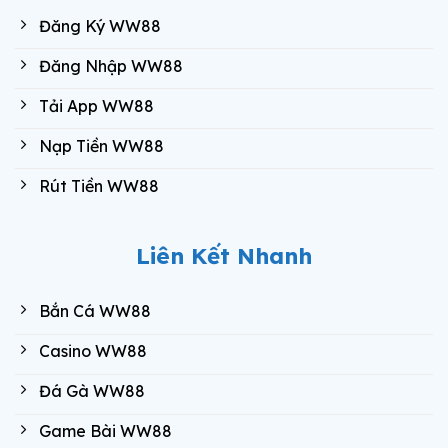
Đăng Ký WW88
Đăng Nhập WW88
Tải App WW88
Nạp Tiền WW88
Rút Tiền WW88
Liên Kết Nhanh
Bắn Cá WW88
Casino WW88
Đá Gà WW88
Game Bài WW88